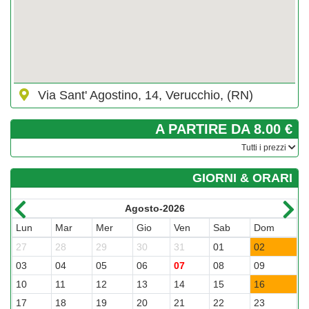
Via Sant' Agostino, 14, Verucchio, (RN)
A PARTIRE DA 8.00 €
­Tutti i prezzi
GIORNI & ORARI
Agosto-2026
Lun
Mar
Mer
Gio
Ven
Sab
Dom
L
27
28
29
30
31
01
02
3
03
04
05
06
07
08
09
0
10
11
12
13
14
15
16
1
17
18
19
20
21
22
23
2