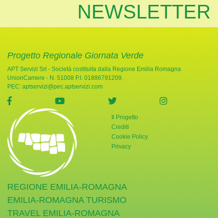
NEWSLETTER
Progetto Regionale Giornata Verde
APT Servizi Srl - Società costituita dalla Regione Emilia Romagna
UnionCamere - N. 51008 P.I. 01886791209.
PEC:
aptservizi@pec.aptservizi.com
visita la pagina Facebook di Giornata Verde
visita la pagina YouTube di Giornata Ve
visita la pagina Twitter di
visita la pag
Il Progetto
Crediti
Cookie Policy
Privacy
REGIONE EMILIA-ROMAGNA
EMILIA-ROMAGNA TURISMO
TRAVEL EMILIA-ROMAGNA