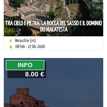
TRA CIELO E PIETRA: LA ROCCA DEL SASSO E IL DOMINIO
DEI MALATESTA
Verucchio (rn)
08 Feb - 27 Dic 2026
­INFO
8.00 €