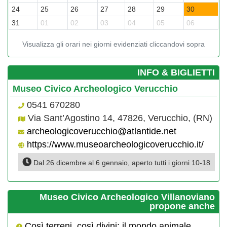
24
25
26
27
28
29
30
2
31
01
02
03
04
05
06
0
Visualizza gli orari nei giorni evidenziati cliccandovi sopra
­INFO & BIGLIETTI
Museo Civico Archeologico Verucchio
0541 670280
Via Sant’Agostino 14, 47826, Verucchio, (RN)
archeologicoverucchio@atlantide.net
https://www.museoarcheologicoverucchio.it/
Dal 26 dicembre al 6 gennaio, aperto tutti i giorni 10-18
Museo Civico Archeologico Villanoviano
propone anche
Così terreni, così divini: il mondo animale