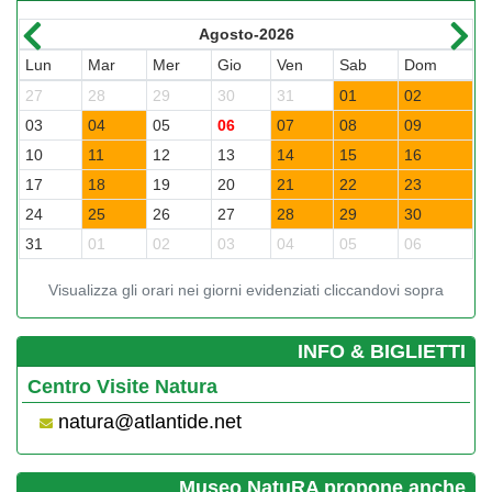
Agosto-2026
Lun
Mar
Mer
Gio
Ven
Sab
Dom
L
27
28
29
30
31
01
02
3
03
04
05
06
07
08
09
0
10
11
12
13
14
15
16
1
17
18
19
20
21
22
23
2
24
25
26
27
28
29
30
2
31
01
02
03
04
05
06
0
Visualizza gli orari nei giorni evidenziati cliccandovi sopra
­INFO & BIGLIETTI
Centro Visite Natura
natura@atlantide.net
Museo NatuRA propone anche