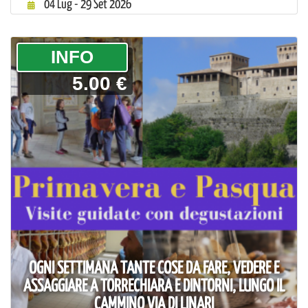
04 Lug - 29 Set 2026
­INFO
5.00 €
OGNI SETTIMANA TANTE COSE DA FARE, VEDERE E
ASSAGGIARE A TORRECHIARA E DINTORNI, LUNGO IL
CAMMINO VIA DI LINARI