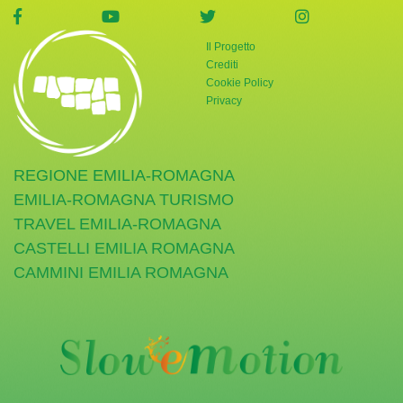
visita la pagina Facebook di Giornata Verde
visita la pagina YouTube di Giornata Ve
visita la pagina Twitter di
visita la pag
Il Progetto
Crediti
Cookie Policy
Privacy
REGIONE EMILIA-ROMAGNA
EMILIA-ROMAGNA TURISMO
TRAVEL EMILIA-ROMAGNA
CASTELLI EMILIA ROMAGNA
CAMMINI EMILIA ROMAGNA