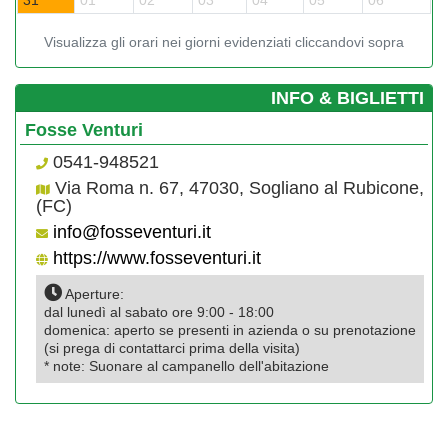
31
01
02
03
04
05
06
0
Visualizza gli orari nei giorni evidenziati cliccandovi sopra
­INFO & BIGLIETTI
Fosse Venturi
0541-948521
Via Roma n. 67, 47030, Sogliano al Rubicone,
(FC)
info@fosseventuri.it
https://www.fosseventuri.it
Aperture:
dal lunedì al sabato ore 9:00 - 18:00
domenica: aperto se presenti in azienda o su prenotazione
(si prega di contattarci prima della visita)
* note: Suonare al campanello dell'abitazione