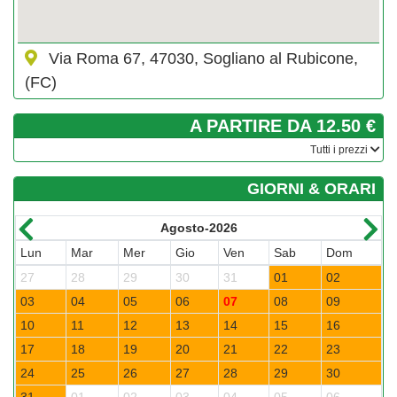
Via Roma 67, 47030, Sogliano al Rubicone,
(FC)
A PARTIRE DA 12.50 €
­Tutti i prezzi
GIORNI & ORARI
Agosto-2026
Lun
Mar
Mer
Gio
Ven
Sab
Dom
L
27
28
29
30
31
01
02
3
03
04
05
06
07
08
09
0
10
11
12
13
14
15
16
1
17
18
19
20
21
22
23
2
24
25
26
27
28
29
30
2