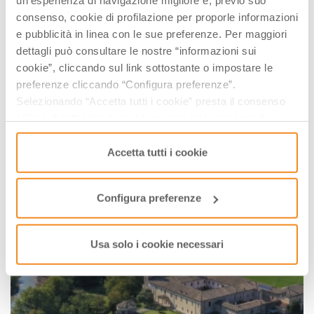
un’esperienza di navigazione migliore e, previo suo
consenso, cookie di profilazione per proporle informazioni
e pubblicità in linea con le sue preferenze. Per maggiori
dettagli può consultare le nostre “informazioni sui
cookie”, cliccando sul link sottostante o impostare le
preferenze cliccando “Configura preferenze”.
Selezionando “Accetta tutti i cookie” presta il consenso
all’uso di tutti i tipi di cookie mentre può revocare il
consenso cliccando su “Usa solo i cookie necessari” e
saranno attivati i soli cookie tecnici necessari al corretto
Accetta tutti i cookie
funzionamento del sito.
Configura preferenze
Usa solo i cookie necessari