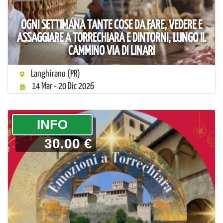
OGNI SETTIMANA TANTE COSE DA FARE, VEDERE E
ASSAGGIARE A TORRECHIARA E DINTORNI, LUNGO IL
CAMMINO VIA DI LINARI
Langhirano (PR)
14 Mar - 20 Dic 2026
­INFO
30.00 €