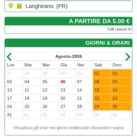
Langhirano, (PR)
A PARTIRE DA 5.00 €
­Tutti i prezzi
GIORNI & ORARI
Agosto-2026
Lun
Mar
Mer
Gio
Ven
Sab
Dom
L
27
28
29
30
31
01
02
3
03
04
05
06
07
08
09
0
10
11
12
13
14
15
16
1
17
18
19
20
21
22
23
2
24
25
26
27
28
29
30
2
31
01
02
03
04
05
06
0
Visualizza gli orari nei giorni evidenziati cliccandovi sopra