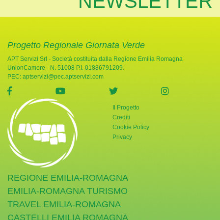
NEWSLETTER
Progetto Regionale Giornata Verde
APT Servizi Srl - Società costituita dalla Regione Emilia Romagna
UnionCamere - N. 51008 P.I. 01886791209.
PEC:
aptservizi@pec.aptservizi.com
visita la pagina Facebook di Giornata Verde
visita la pagina YouTube di Giornata Ve
visita la pagina Twitter di
visita la pag
Il Progetto
Crediti
Cookie Policy
Privacy
REGIONE EMILIA-ROMAGNA
EMILIA-ROMAGNA TURISMO
TRAVEL EMILIA-ROMAGNA
CASTELLI EMILIA ROMAGNA