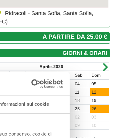
Ridracoli - Santa Sofia, Santa Sofia,
FC)
A PARTIRE DA 25.00 €
GIORNI & ORARI
Aprile-2026
un
Mar
Mer
Gio
Ven
Sab
Dom
Lun
Mar
0
31
01
02
03
04
05
27
28
6
07
08
09
10
11
12
04
05
3
14
15
16
17
18
19
11
12
Informazioni sui cookie
0
21
22
23
24
25
26
18
19
7
28
29
30
01
02
03
25
26
4
05
06
07
08
09
10
01
02
o suo consenso, cookie di