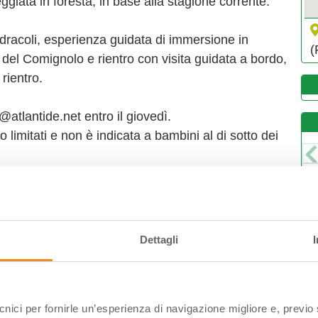
giata in foresta, in base alla stagione corrente.
dracoli, esperienza guidata di immersione in
(
ra del Comignolo e rientro con visita guidata a bordo,
rientro.
atlantide.net entro il giovedì.
o limitati e non è indicata a bambini al di sotto dei
L
3
0
1
Dettagli
2
2
0
ecnici per fornirle un’esperienza di navigazione migliore e, previ