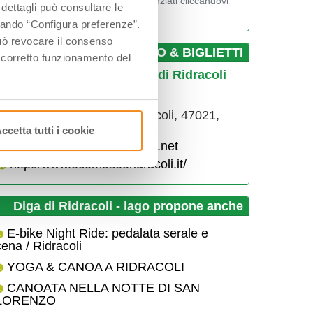
Visualizza gli orari nei giorni evidenziati cliccandovi
 dettagli può consultare le
sopra
ccando “Configura preferenze”.
 può revocare il consenso
­INFO & BIGLIETTI
l corretto funzionamento del
dro Ecomuseo delle Acque di Ridracoli
0543917912
via Ridracoli 1, fraz. Ridracoli, 47021,
Bagno di Romagna, (FC)
ccetta tutti i cookie
ladigadiridracoli@atlantide.net
http://www.ecomuseoridracoli.it/
Diga di Ridracoli - lago propone anche
E-bike Night Ride: pedalata serale e
cena / Ridracoli
YOGA & CANOA A RIDRACOLI
CANOATA NELLA NOTTE DI SAN
LORENZO