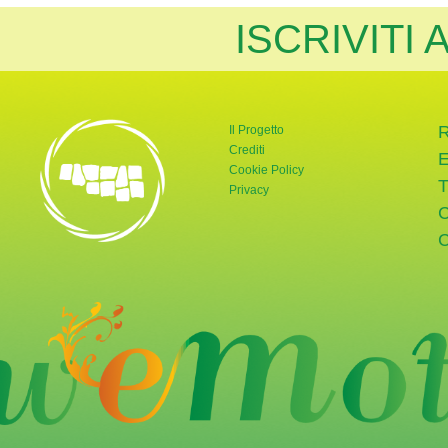
ISCRIVITI
Il Progetto
Crediti
Cookie Policy
Privacy
rnata Verde
tter di Giornata Verde
a pagina Instagram di Giornata Verde