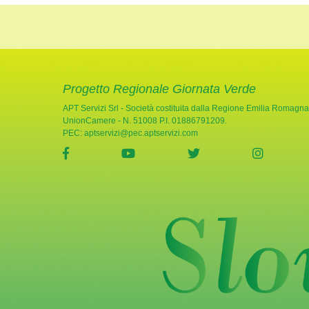
Progetto Regionale Giornata Verde
APT Servizi Srl - Società costituita dalla Regione Emilia Romagna
UnionCamere - N. 51008 P.I. 01886791209.
PEC:
aptservizi@pec.aptservizi.com
visita la pagina Facebook di Giornata Verde
visita la pagina YouTube di Gio
visita la pagina Twi
visita l