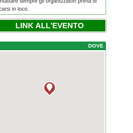
ntattare sempre gli organizzatori prima di
carsi in loco.
LINK ALL'EVENTO
DOVE