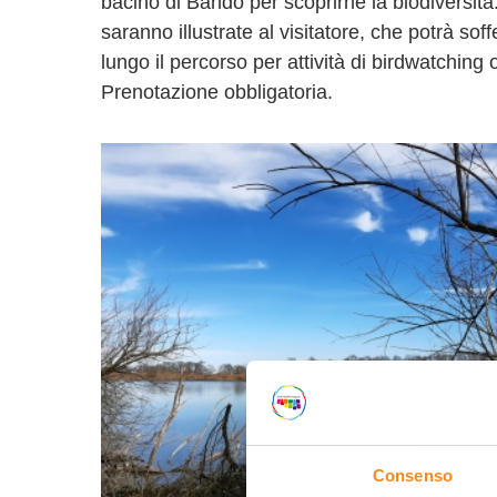
bacino di Bando per scoprirne la biodiversità:
saranno illustrate al visitatore, che potrà so
lungo il percorso per attività di birdwatching o
Prenotazione obbligatoria.
Giugno-2026
Sab
Dom
Lun
Mar
Mer
Gio
Ven
Sab
02
03
01
02
03
04
05
06
0
09
10
08
09
10
11
12
13
1
16
17
15
16
17
18
19
20
2
23
24
22
23
24
25
26
27
2
30
31
29
30
01
02
03
04
0
06
07
06
07
08
09
10
11
1
Consenso