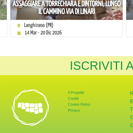
ASSAGGIARE A TORRECHIARA E DINTORNI, LUNGO
IL CAMMINO VIA DI LINARI
Langhirano (PR)
14 Mar - 20 Dic 2026
ISCRIVITI
Il Progetto
Crediti
Cookie Policy
Privacy
rnata Verde
tter di Giornata Verde
a pagina Instagram di Giornata Verde