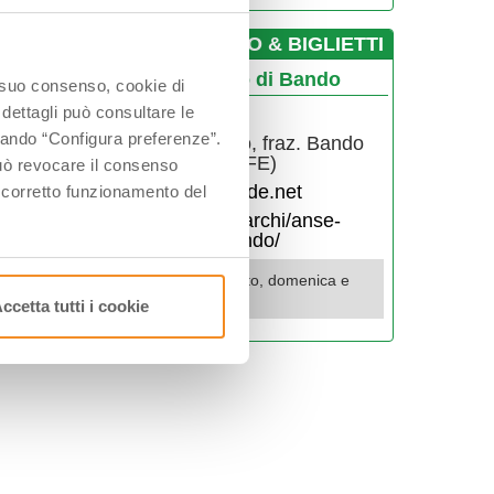
­INFO & BIGLIETTI
nse Vallive di Porto bacino di Bando
o suo consenso, cookie di
 dettagli può consultare le
335236673
ccando “Configura preferenze”.
traversa di via Val d'Albero, fraz. Bando
di Argenta, Portomaggiore, (FE)
 può revocare il consenso
ansevallivediporto@atlantide.net
l corretto funzionamento del
https://www.amaparco.it/parchi/anse-
vallive-di-porto-bacino-di-bando/
da aprile a ottobre aperto sabato, domenica e
festivi dalla 10 alle 18
ccetta tutti i cookie