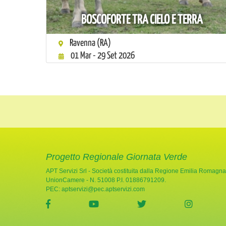
BOSCOFORTE TRA CIELO E TERRA
Ravenna (RA)
01 Mar - 29 Set 2026
Progetto Regionale Giornata Verde
APT Servizi Srl - Società costituita dalla Regione Emilia Romagna
UnionCamere - N. 51008 P.I. 01886791209.
PEC:
aptservizi@pec.aptservizi.com
visita la pagina Facebook di Giornata Verde
visita la pagina YouTube di Gio
visita la pagina Twi
visita l