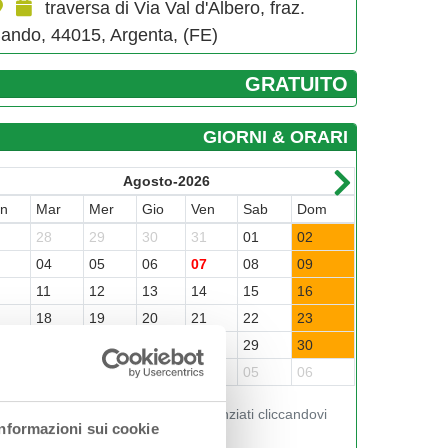
traversa di Via Val d'Albero, fraz.
ando, 44015, Argenta, (FE)
GRATUITO
GIORNI & ORARI
Agosto-2026
un
Mar
Mer
Gio
Ven
Sab
Dom
Lun
Mar
7
28
29
30
31
01
02
31
01
3
04
05
06
07
08
09
07
08
0
11
12
13
14
15
16
14
15
7
18
19
20
21
22
23
21
22
4
25
26
27
28
29
30
28
29
1
01
02
03
04
05
06
05
06
Visualizza gli orari nei giorni evidenziati cliccandovi
Informazioni sui cookie
sopra