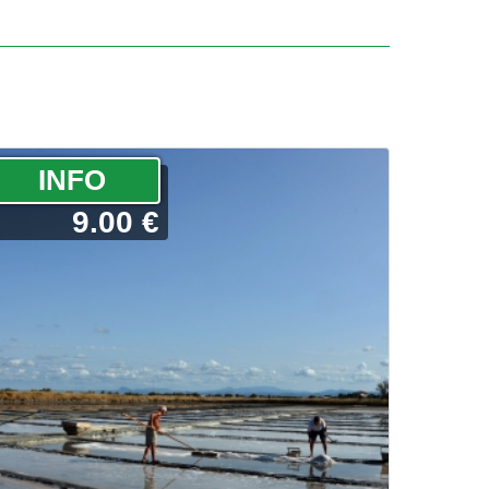
­INFO
9.00 €