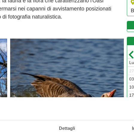
 la fauna e la flora che caratterizzano l'Oasi
ffermarsi nei capanni di avvistamento posizionati
B
 di fotografia naturalistica.
Luglio-2026
Dom
Lun
Mar
Mer
Gio
Ven
Sab
Dom
L
7
29
30
01
02
03
04
05
2
4
06
07
08
09
10
11
12
0
1
13
14
15
16
17
18
19
1
8
20
21
22
23
24
25
26
1
5
27
28
29
30
31
01
02
2
2
03
04
05
06
07
08
09
3
Dettagli