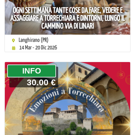
OGNI SETTIMANA TANTE COSE DA FARE, VEDERE E
ASSAGGIARE A TORRECHIARA E DINTORNI, LUNGO IL
CAMMINO VIA DI LINARI
Langhirano (PR)
14 Mar - 20 Dic 2026
­INFO
30.00 €