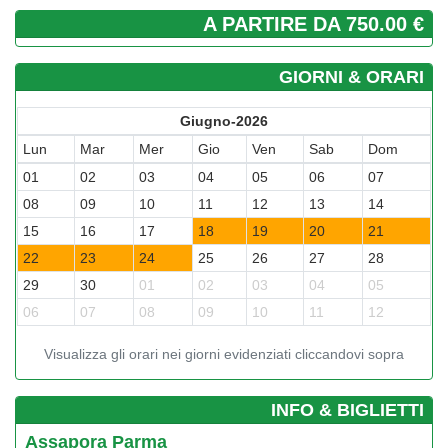
A PARTIRE DA 750.00 €
GIORNI & ORARI
Giugno-2026
Lun
Mar
Mer
Gio
Ven
Sab
Dom
01
02
03
04
05
06
07
08
09
10
11
12
13
14
15
16
17
18
19
20
21
22
23
24
25
26
27
28
29
30
01
02
03
04
05
06
07
08
09
10
11
12
Visualizza gli orari nei giorni evidenziati cliccandovi sopra
­INFO & BIGLIETTI
Assapora Parma