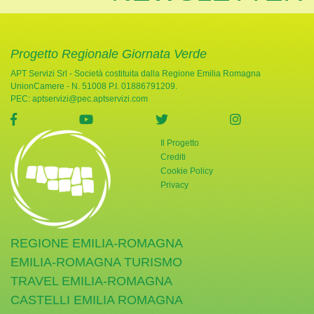
Progetto Regionale Giornata Verde
APT Servizi Srl - Società costituita dalla Regione Emilia Romagna
UnionCamere - N. 51008 P.I. 01886791209.
PEC:
aptservizi@pec.aptservizi.com
visita la pagina Facebook di Giornata Verde
visita la pagina YouTube di Giornata Ve
visita la pagina Twitter di
visita la pag
Il Progetto
Crediti
Cookie Policy
Privacy
REGIONE EMILIA-ROMAGNA
EMILIA-ROMAGNA TURISMO
TRAVEL EMILIA-ROMAGNA
CASTELLI EMILIA ROMAGNA