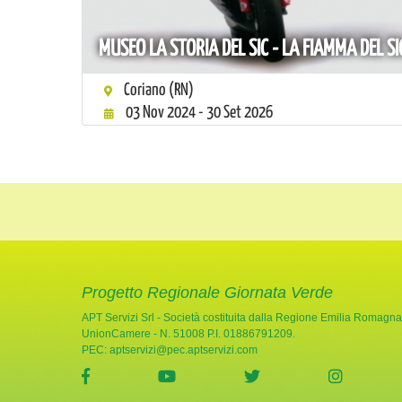
MUSEO LA STORIA DEL SIC - LA FIAMMA DEL SI
Coriano (RN)
03 Nov 2024 - 30 Set 2026
Progetto Regionale Giornata Verde
APT Servizi Srl - Società costituita dalla Regione Emilia Romagna
UnionCamere - N. 51008 P.I. 01886791209.
PEC:
aptservizi@pec.aptservizi.com
visita la pagina Facebook di Giornata Verde
visita la pagina YouTube di Gio
visita la pagina Twi
visita l