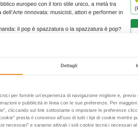
bblico europeo con il loro stile unico, a metà tra
(
l’Arte rinnovata: musicisti, attori e performer in
manda: il pop è spazzatura o la spazzatura è pop?
Dettagli
L
0
0
1
ecnici per fornirle un’esperienza di navigazione migliore e, previ
2
rmazioni e pubblicità in linea con le sue preferenze. Per maggiori
2
ie”, cliccando sul link sottostante o impostare le preferenze cli
cookie” presta il consenso all’uso di tutti i tipi di cookie mentre
0
ie necessari” e saranno attivati i soli cookie tecnici necessari a