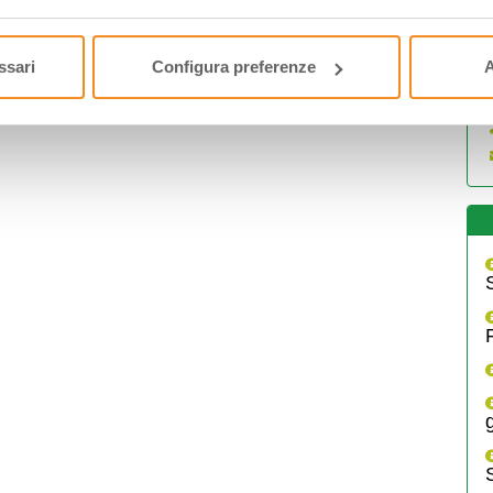
ssari
Configura preferenze
A
F