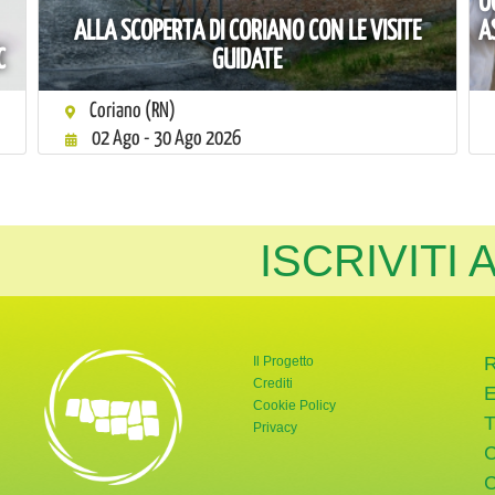
O
ALLA SCOPERTA DI CORIANO CON LE VISITE
A
C
GUIDATE
Coriano (RN)
02 Ago - 30 Ago 2026
ISCRIVITI
Il Progetto
Crediti
Cookie Policy
Privacy
rnata Verde
tter di Giornata Verde
a pagina Instagram di Giornata Verde