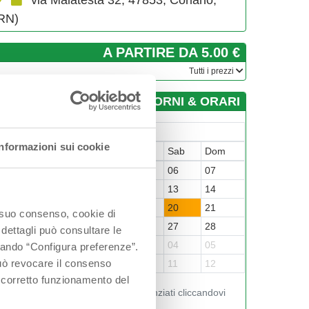
via Malatesta 32, 47853, Coriano,
RN)
A PARTIRE DA 5.00 €
­Tutti i prezzi
GIORNI & ORARI
Giugno-2026
Informazioni sui cookie
un
Mar
Mer
Gio
Ven
Sab
Dom
1
02
03
04
05
06
07
8
09
10
11
12
13
14
5
16
17
18
19
20
21
o suo consenso, cookie di
2
23
24
25
26
27
28
 dettagli può consultare le
9
30
01
02
03
04
05
ccando “Configura preferenze”.
 può revocare il consenso
6
07
08
09
10
11
12
l corretto funzionamento del
Visualizza gli orari nei giorni evidenziati cliccandovi
sopra