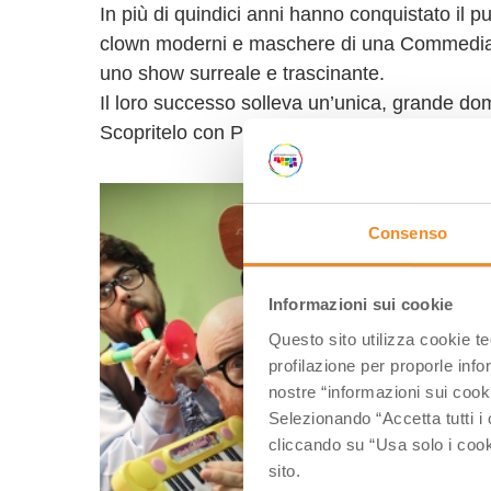
In più di quindici anni hanno conquistato il pu
clown moderni e maschere di una Commedia del
uno show surreale e trascinante.
Il loro successo solleva un’unica, grande do
Scopritelo con Pop Bins.
Consenso
Informazioni sui cookie
Questo sito utilizza cookie t
profilazione per proporle info
nostre “informazioni sui cook
Selezionando “Accetta tutti i 
cliccando su “Usa solo i cook
sito.