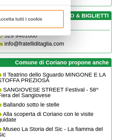
­INFO & BIGLIETTI
ccetta tutti i cookie
ratelli di Taglia
329 9461660
info@fratelliditaglia.com
Comune di Coriano propone anche
Il Teatrino dello Sguardo MINGONE E LA
STOFFA PREZIOSA
SANGIOVESE STREET Festival - 58^
Fiera del Sangiovese
Ballando sotto le stelle
Alla scoperta di Coriano con le visite
guidate
Museo La Storia del Sic - La fiamma del
Sic