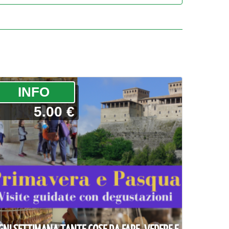
­INFO
5.00 €