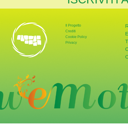
Il Progetto
Crediti
Cookie Policy
Privacy
rnata Verde
tter di Giornata Verde
a pagina Instagram di Giornata Verde