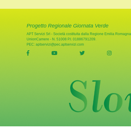
Progetto Regionale Giornata Verde
APT Servizi Srl - Società costituita dalla Regione Emilia Romagna
UnionCamere - N. 51008 P.I. 01886791209.
PEC:
aptservizi@pec.aptservizi.com
visita la pagina Facebook di Giornata Verde
visita la pagina YouTube di Gio
visita la pagina Twi
visita l