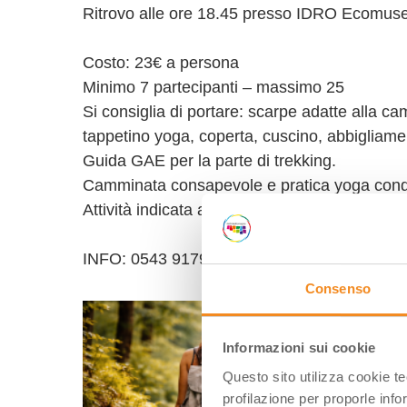
Ritrovo alle ore 18.45 presso IDRO Ecomuseo
Costo: 23€ a persona
Minimo 7 partecipanti – massimo 25
Si consiglia di portare: scarpe adatte alla c
tappetino yoga, coperta, cuscino, abbigliame
Guida GAE per la parte di trekking.
Camminata consapevole e pratica yoga condo
Attività indicata a partire dai 18 anni.
INFO: 0543 917912 – 329 1689415
Consenso
Informazioni sui cookie
Questo sito utilizza cookie t
profilazione per proporle info