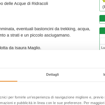
 delle Acque di Ridracoli
(
amminata, eventuali bastoncini da trekking, acqua,
nto a strati e un piccolo asciugamano.
tta da Isaura Maglio.
L
2
0
1
2
Dettagli
2
0
ecnici per fornirle un’esperienza di navigazione migliore e, previ
rmazioni e pubblicità in linea con le sue preferenze. Per maggiori