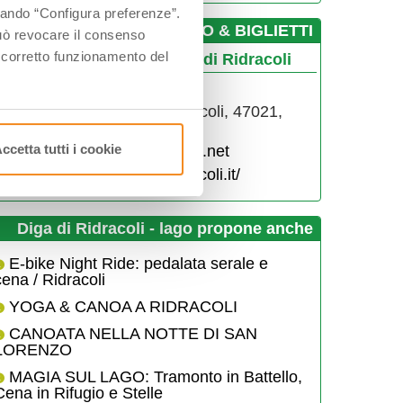
ccando “Configura preferenze”.
­INFO & BIGLIETTI
 può revocare il consenso
l corretto funzionamento del
dro Ecomuseo delle Acque di Ridracoli
0543917912
via Ridracoli 1, fraz. Ridracoli, 47021,
Bagno di Romagna, (FC)
ccetta tutti i cookie
ladigadiridracoli@atlantide.net
http://www.ecomuseoridracoli.it/
Diga di Ridracoli - lago propone anche
E-bike Night Ride: pedalata serale e
cena / Ridracoli
YOGA & CANOA A RIDRACOLI
CANOATA NELLA NOTTE DI SAN
LORENZO
MAGIA SUL LAGO: Tramonto in Battello,
Cena in Rifugio e Stelle