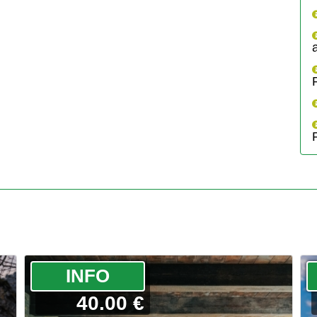
­INFO
40.00 €