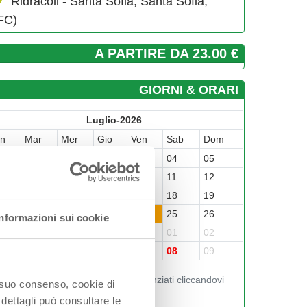
Ridracoli - Santa Sofia, Santa Sofia,
FC)
A PARTIRE DA 23.00 €
GIORNI & ORARI
Luglio-2026
un
Mar
Mer
Gio
Ven
Sab
Dom
9
30
01
02
03
04
05
6
07
08
09
10
11
12
3
14
15
16
17
18
19
0
21
22
23
24
25
26
Informazioni sui cookie
7
28
29
30
31
01
02
3
04
05
06
07
08
09
Visualizza gli orari nei giorni evidenziati cliccandovi
o suo consenso, cookie di
sopra
 dettagli può consultare le