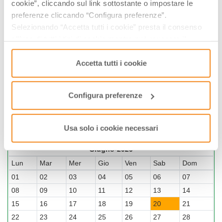
cookie”, cliccando sul link sottostante o impostare le
preferenze cliccando “Configura preferenze”.
Selezionando “Accetta tutti i cookie” presta il consenso
all’uso di tutti i tipi di cookie mentre può revocare il
consenso cliccando su “Usa solo i cookie necessari” e
saranno attivati i soli cookie tecnici necessari al corretto
Accetta tutti i cookie
funzionamento del sito.
Via Roma, 3, 47834, Montefiore Conca, (RN)
Configura preferenze
A PARTIRE DA 10.00 €
GIORNI & ORARI
Usa solo i cookie necessari
Giugno-2026
Lun
Mar
Mer
Gio
Ven
Sab
Dom
01
02
03
04
05
06
07
08
09
10
11
12
13
14
15
16
17
18
19
20
21
22
23
24
25
26
27
28