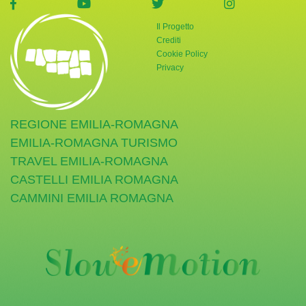
visita la pagina Facebook di Giornata Verde
visita la pagina YouTube di Giornata Ve
visita la pagina Twitter di
visita la pag
Il Progetto
Crediti
Cookie Policy
Privacy
REGIONE EMILIA-ROMAGNA
EMILIA-ROMAGNA TURISMO
TRAVEL EMILIA-ROMAGNA
CASTELLI EMILIA ROMAGNA
CAMMINI EMILIA ROMAGNA