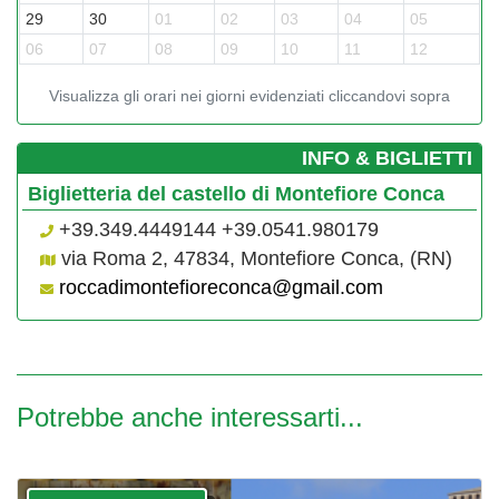
29
30
01
02
03
04
05
06
07
08
09
10
11
12
Visualizza gli orari nei giorni evidenziati cliccandovi sopra
­INFO & BIGLIETTI
Biglietteria del castello di Montefiore Conca
+39.349.4449144 +39.0541.980179
via Roma 2, 47834, Montefiore Conca, (RN)
roccadimontefioreconca@gmail.com
Potrebbe anche interessarti...