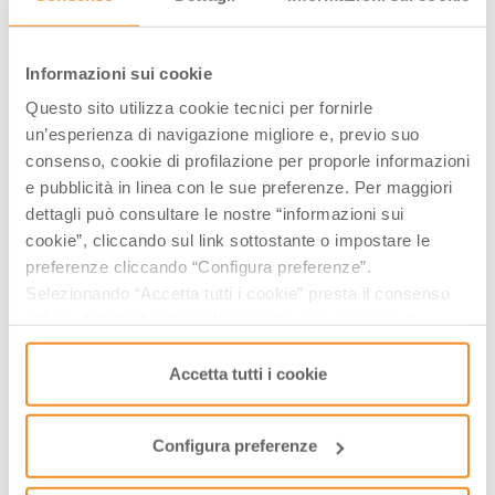
Aperto tutto l'anno. Da Gennaio a Marzo giorni feriali
dal lunedì al sabato 9.00/12.30 - martedì e giovedì anche
15.30/17.30 - i giorni festivi 9.00/13.00; da Aprile a Giugno
Informazioni sui cookie
giorni feriali dal lunedì al sabato 9.00/12.30 - martedì e
giovedì anche 15.30/18.00 - i giorni festivi 9.00/12.30 e
Questo sito utilizza cookie tecnici per fornirle
15.30/18.00; da Giugno a Ottobre giorni feriali e festivi
un’esperienza di navigazione migliore e, previo suo
9.00/12.30 15.30/18.00, chiuso il sabato pomeriggio
consenso, cookie di profilazione per proporle informazioni
(aperto anche il sabato pomeriggio nei mesi di luglio
agosto e settembre dalle 15.30 alle 18,00); Novembre e
e pubblicità in linea con le sue preferenze. Per maggiori
Dicembre giorni feriali 9.00/12.30 martedì e giovedì anche
dettagli può consultare le nostre “informazioni sui
15.30/17.30 festivi 9.00/13.00. Chiuso il 25/12, 26/12, 1/01
cookie”, cliccando sul link sottostante o impostare le
e giorno di Pasqua.
preferenze cliccando “Configura preferenze”.
Selezionando “Accetta tutti i cookie” presta il consenso
I Percorsi del Savio propone anche
all’uso di tutti i tipi di cookie mentre può revocare il
consenso cliccando su “Usa solo i cookie necessari” e
Balamondo con Mirko Casadei e Popular Folk
saranno attivati i soli cookie tecnici necessari al corretto
Accetta tutti i cookie
Orchestra
funzionamento del sito.
Bande in piazza 2026
Configura preferenze
Street Dayz
Palio dei Somari - Alfero