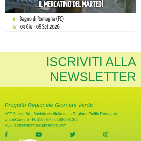
IL MERCATINO DEL MARTEDÌ
Bagno di Romagna (FC)
09 Giu - 08 Set 2026
ISCRIVITI ALLA
NEWSLETTER
Progetto Regionale Giornata Verde
APT Servizi Srl - Società costituita dalla Regione Emilia Romagna
UnionCamere - N. 51008 P.I. 01886791209.
PEC:
aptservizi@pec.aptservizi.com
visita la pagina Facebook di Giornata Verde
visita la pagina YouTube di Giornata Ve
visita la pagina Twitter di
visita la pag