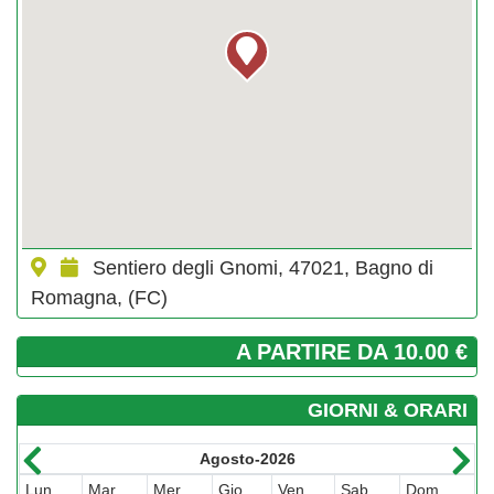
Sentiero degli Gnomi, 47021, Bagno di
Romagna, (FC)
A PARTIRE DA 10.00 €
GIORNI & ORARI
Agosto-2026
Lun
Mar
Mer
Gio
Ven
Sab
Dom
L