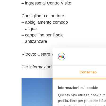
– ingresso al Centro Visite
Giugno-2026
Lun
Mar
Mer
Gio
Ven
Sab
Consigliamo di portare:
01
02
03
04
05
06
0
– abbigliamento comodo
08
09
10
11
12
13
1
– acqua
15
16
17
18
19
20
2
– cappellino per il sole
22
23
24
25
26
27
2
– antizanzare
29
30
01
02
03
04
0
06
07
08
09
10
11
1
Ritrovo: Centro Visite Salina di Cervia – Via
Per informazioni: 0544 973040 | salinadicerv
Consenso
Informazioni sui cookie
Questo sito utilizza cookie t
profilazione per proporle info