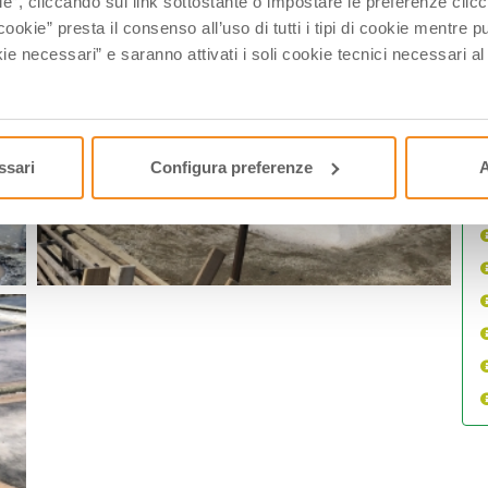
ie”, cliccando sul link sottostante o impostare le preferenze cli
cookie” presta il consenso all’uso di tutti i tipi di cookie mentre
ie necessari” e saranno attivati i soli cookie tecnici necessari a
ssari
Configura preferenze
A