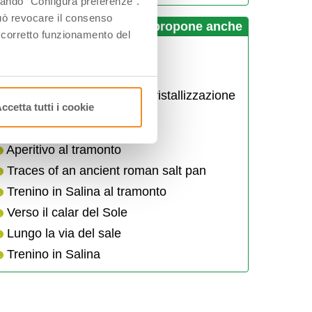
ccando “Configura preferenze”.
 può revocare il consenso
Salina di Cervia propone anche
l corretto funzionamento del
Le prime luci della Salina
Tramonto in bicicletta
Pedalata fra le vasche di cristallizzazione
ccetta tutti i cookie
del sale
Salina sotto le stelle
Aperitivo al tramonto
Traces of an ancient roman salt pan
Trenino in Salina al tramonto
Verso il calar del Sole
Lungo la via del sale
Trenino in Salina