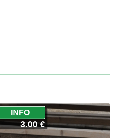
­INFO
3.00 €