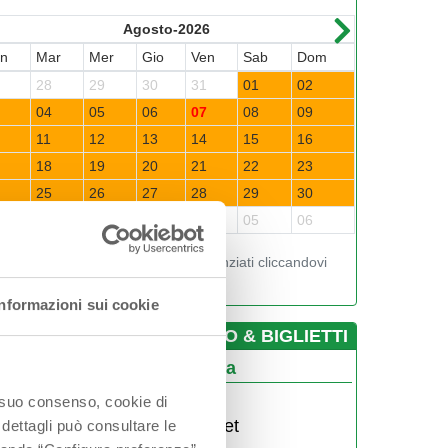
Agosto-2026
un
Mar
Mer
Gio
Ven
Sab
Dom
Lun
Mar
7
28
29
30
31
01
02
31
01
3
04
05
06
07
08
09
07
08
0
11
12
13
14
15
16
14
15
7
18
19
20
21
22
23
21
22
4
25
26
27
28
29
30
28
29
1
01
02
03
04
05
06
05
06
Visualizza gli orari nei giorni evidenziati cliccandovi
sopra
Informazioni sui cookie
­INFO & BIGLIETTI
entro Visite Salina di Cervia
0544 973040
o suo consenso, cookie di
salinadicervia@atlantide.net
 dettagli può consultare le