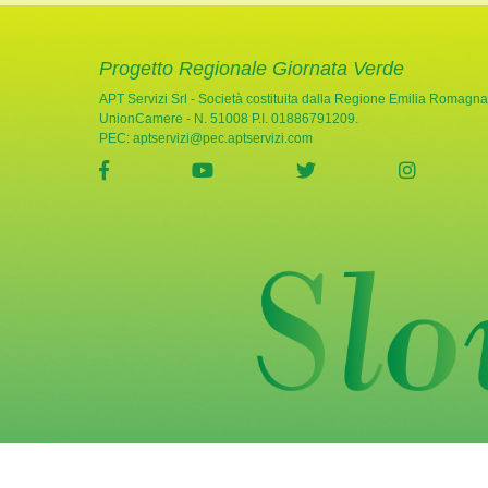
Progetto Regionale Giornata Verde
APT Servizi Srl - Società costituita dalla Regione Emilia Romagna
UnionCamere - N. 51008 P.I. 01886791209.
PEC:
aptservizi@pec.aptservizi.com
visita la pagina Facebook di Giornata Verde
visita la pagina YouTube di Gio
visita la pagina Twi
visita l