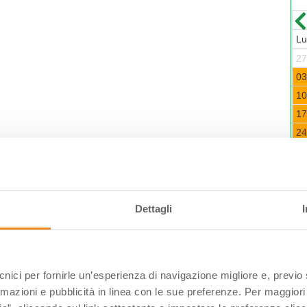
Luglio-2026
Dom
Lun
Mar
Mer
Gio
Ven
Sab
Dom
L
7
29
30
01
02
03
04
05
2
4
06
07
08
09
10
11
12
0
1
13
14
15
16
17
18
19
1
8
20
21
22
23
24
25
26
1
5
27
28
29
30
31
01
02
2
2
03
04
05
06
07
08
09
3
 Bova 61, Cervia (RA)
ia@atlantide.net
Dettagli
C
ecnici per fornirle un’esperienza di navigazione migliore e, previ
rmazioni e pubblicità in linea con le sue preferenze. Per maggiori