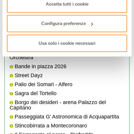
saranno attivati i soli cookie tecnici necessari al corretto
Accetta tutti i cookie
agosto e settembre dalle 15.30 alle 18,00); Novembre e
Dicembre giorni feriali 9.00/12.30 martedì e giovedì anche
funzionamento del sito.
15.30/17.30 festivi 9.00/13.00. Chiuso il 25/12, 26/12, 1/01
e giorno di Pasqua.
Configura preferenze
I Percorsi del Savio propone anche
Usa solo i cookie necessari
Balamondo con Mirko Casadei e Popular Folk
Orchestra
Bande in piazza 2026
Street Dayz
Palio dei Somari - Alfero
Sagra del Tortello
Borgo dei desideri - arena Palazzo del
Capitano
Passeggiata G' Astronomica di Acquapartita
Stincobirrata a Montecoronaro