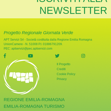
NEWSLETTER
Progetto Regionale Giornata Verde
APT Servizi Srl - Società costituita dalla Regione Emilia Romagna
UnionCamere - N. 51008 P.I. 01886791209.
PEC:
aptservizi@pec.aptservizi.com
visita la pagina Facebook di Giornata Verde
visita la pagina YouTube di Giornata Ve
visita la pagina Twitter di
visita la pag
Il Progetto
Crediti
Cookie Policy
Privacy
REGIONE EMILIA-ROMAGNA
EMILIA-ROMAGNA TURISMO