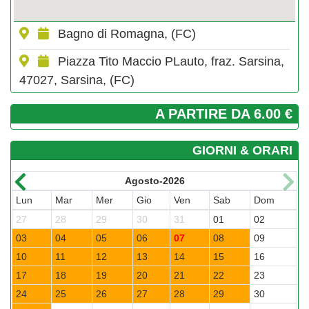
Bagno di Romagna, (FC)
Piazza Tito Maccio PLauto, fraz. Sarsina,
47027, Sarsina, (FC)
A PARTIRE DA 6.00 €
GIORNI & ORARI
Agosto-2026
Lun
Mar
Mer
Gio
Ven
Sab
Dom
27
28
29
30
31
01
02
03
04
05
06
07
08
09
10
11
12
13
14
15
16
17
18
19
20
21
22
23
24
25
26
27
28
29
30