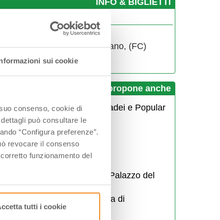
­INFO & BIGLIETTI
omune di Montiano
0547 51032
piazza Maggiore, 3, Montiano, (FC)
info@ipercorsidelsavio.it
Informazioni sui cookie
I Percorsi del Savio propone anche
Balamondo con Mirko Casadei e Popular
o suo consenso, cookie di
Folk Orchestra
 dettagli può consultare le
Street Dayz
ccando “Configura preferenze”.
 può revocare il consenso
Palio dei Somari - Alfero
l corretto funzionamento del
Sagra del Tortello
Borgo dei desideri - arena Palazzo del
Capitano
Passeggiata G' Astronomica di
ccetta tutti i cookie
Acquapartita