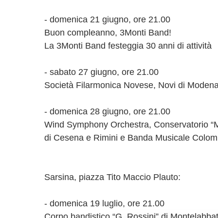
- domenica 21 giugno, ore 21.00
Buon compleanno, 3Monti Band!
La 3Monti Band festeggia 30 anni di attività
Giugno-2026
- sabato 27 giugno, ore 21.00
Società Filarmonica Novese, Novi di Modena
Lun
Mar
Mer
Gio
Ven
Sab
01
02
03
04
05
06
0
- domenica 28 giugno, ore 21.00
08
09
10
11
12
13
1
Wind Symphony Orchestra, Conservatorio “M
15
16
17
18
19
20
2
di Cesena e Rimini e Banda Musicale Colom
22
23
24
25
26
27
2
29
30
01
02
03
04
0
06
07
08
09
10
11
1
Sarsina, piazza Tito Maccio Plauto:
- domenica 19 luglio, ore 21.00
Corpo bandistico “G. Rossini” di Montelabb