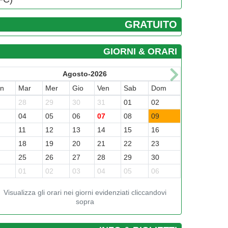
GRATUITO
GIORNI & ORARI
Agosto-2026
un
Mar
Mer
Gio
Ven
Sab
Dom
7
28
29
30
31
01
02
3
04
05
06
07
08
09
0
11
12
13
14
15
16
7
18
19
20
21
22
23
4
25
26
27
28
29
30
1
01
02
03
04
05
06
Visualizza gli orari nei giorni evidenziati cliccandovi
sopra