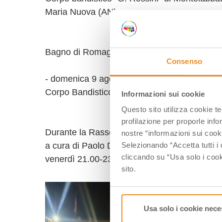
Maria Nuova (AN)
Bagno di Romagna, piazza Ricasoli:
Consenso
- domenica 9 agosto, ore 21.00
Corpo Bandistico Cesare Roveroni di Santa S
Informazioni sui cookie
Questo sito utilizza cookie t
profilazione per proporle info
Durante la Rassegna a Montiano sarà visitabi
nostre “informazioni sui cook
a cura di Paolo Degli Angeli, al Centro cultur
Selezionando “Accetta tutti i 
cliccando su “Usa solo i cook
venerdì 21.00-23; sabato 17.00-18.00 | 20.0
sito.
Usa solo i cookie nece