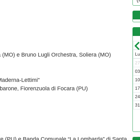
Luglio-2026
 (MO) e Bruno Lugli Orchestra, Soliera (MO)
Dom
Lun
Mar
Mer
Gio
Ven
Sab
Dom
L
7
29
30
01
02
03
04
05
2
4
06
07
08
09
10
11
12
0
aderna-Lettimi”
1
13
14
15
16
17
18
19
1
barone, Fiorenzuola di Focara (PU)
8
20
21
22
23
24
25
26
1
5
27
28
29
30
31
01
02
2
2
03
04
05
06
07
08
09
3
ate (PU) e Banda Comunale “La Lombarda” di Santa