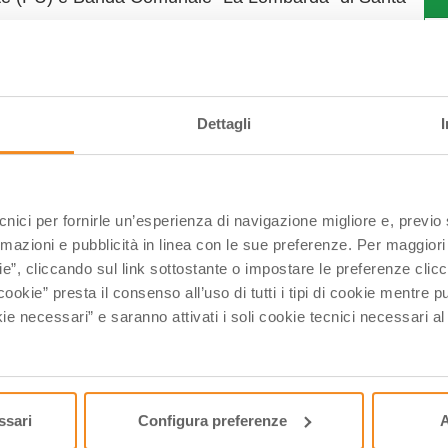
C
Dettagli
ofia e Filarmonica di Soci (AR).
ecnici per fornirle un’esperienza di navigazione migliore e, previ
rmazioni e pubblicità in linea con le sue preferenze. Per maggiori
le la mostra di Alice Tamburini BITUMI (be-to-me),
ie”, cliccando sul link sottostante o impostare le preferenze cli
ale San Francesco, negli orari:
cookie” presta il consenso all’uso di tutti i tipi di cookie mentre
ie necessari” e saranno attivati i soli cookie tecnici necessari a
0-22.30; domenica 10.0-12.00 | 20.00-22.30
ssari
Configura preferenze
A