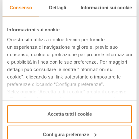
Consenso
Dettagli
Informazioni sui cookie
­INFO & BIGLIETTI
Comune di Mercato Saraceno
Informazioni sui cookie
0547 356327
Questo sito utilizza cookie tecnici per fornirle
piazza Giuseppe Mazzini, 50, 47025, Mercato
un’esperienza di navigazione migliore e, previo suo
Saraceno, (FC)
consenso, cookie di profilazione per proporle informazioni
info@ipercorsidelsavio.it
e pubblicità in linea con le sue preferenze. Per maggiori
dettagli può consultare le nostre “informazioni sui
I Percorsi del Savio propone anche
cookie”, cliccando sul link sottostante o impostare le
preferenze cliccando “Configura preferenze”.
Balamondo con Mirko Casadei e Popular Folk
Selezionando “Accetta tutti i cookie” presta il consenso
Orchestra
all’uso di tutti i tipi di cookie mentre può revocare il
Bande in piazza 2026
consenso cliccando su “Usa solo i cookie necessari” e
Street Dayz
saranno attivati i soli cookie tecnici necessari al corretto
Accetta tutti i cookie
Palio dei Somari - Alfero
funzionamento del sito.
Sagra del Tortello
Configura preferenze