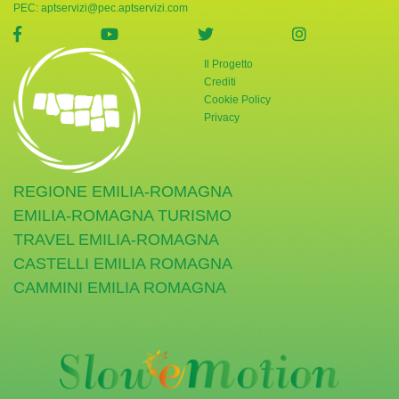
PEC:
aptservizi@pec.aptservizi.com
visita la pagina Facebook di Giornata Verde
visita la pagina YouTube di Giornata Ve
visita la pagina Twitter di
visita la pag
Il Progetto
Crediti
Cookie Policy
Privacy
REGIONE EMILIA-ROMAGNA
EMILIA-ROMAGNA TURISMO
TRAVEL EMILIA-ROMAGNA
CASTELLI EMILIA ROMAGNA
CAMMINI EMILIA ROMAGNA