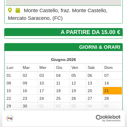
Monte Castello, fraz. Monte Castello,
Mercato Saraceno, (FC)
A PARTIRE DA 15.00 €
GIORNI & ORARI
Giugno-2026
Lun
Mar
Mer
Gio
Ven
Sab
Dom
01
02
03
04
05
06
07
08
09
10
11
12
13
14
15
16
17
18
19
20
21
22
23
24
25
26
27
28
29
30
01
02
03
04
05
06
07
08
09
10
11
12
Visualizza gli orari nei giorni evidenziati cliccandovi sopra