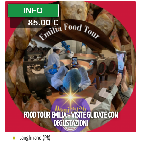
­INFO
85.00 €
FOOD TOUR EMILIA - VISITE GUIDATE CON
DEGUSTAZIONI
Langhirano (PR)