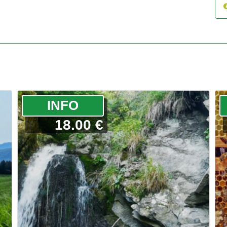
­INFO
18.00 €