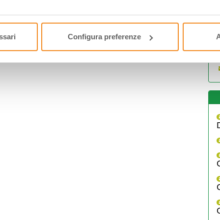
ssari
Configura preferenze
A
U