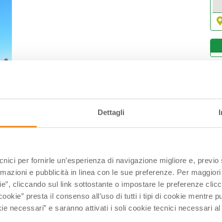
L
Dettagli
2
0
1
ecnici per fornirle un’esperienza di navigazione migliore e, previ
2
rmazioni e pubblicità in linea con le sue preferenze. Per maggiori
2
ie”, cliccando sul link sottostante o impostare le preferenze cli
0
cookie” presta il consenso all’uso di tutti i tipi di cookie mentre
ie necessari” e saranno attivati i soli cookie tecnici necessari a