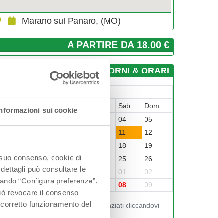
Marano sul Panaro, (MO)
A PARTIRE DA 18.00 €
GIORNI & ORARI
Luglio-2026
un
Mar
Mer
Gio
Ven
Sab
Dom
Informazioni sui cookie
9
30
01
02
03
04
05
6
07
08
09
10
11
12
3
14
15
16
17
18
19
o suo consenso, cookie di
0
21
22
23
24
25
26
 dettagli può consultare le
7
28
29
30
31
01
02
ccando “Configura preferenze”.
3
04
05
06
07
08
09
 può revocare il consenso
l corretto funzionamento del
Visualizza gli orari nei giorni evidenziati cliccandovi
sopra