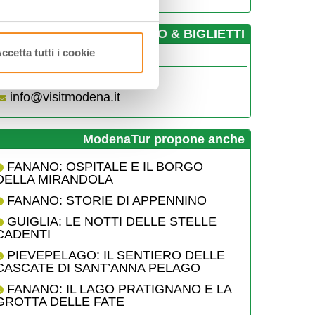
­INFO & BIGLIETTI
ccetta tutti i cookie
fficio Turistico di Modena
0592032660
info@visitmodena.it
ModenaTur propone anche
FANANO: OSPITALE E IL BORGO
DELLA MIRANDOLA
FANANO: STORIE DI APPENNINO
GUIGLIA: LE NOTTI DELLE STELLE
CADENTI
PIEVEPELAGO: IL SENTIERO DELLE
CASCATE DI SANT’ANNA PELAGO
FANANO: IL LAGO PRATIGNANO E LA
GROTTA DELLE FATE