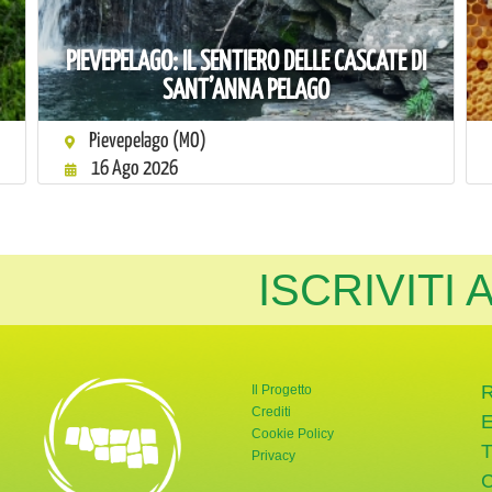
PIEVEPELAGO: IL SENTIERO DELLE CASCATE DI
SANT’ANNA PELAGO
Pievepelago (MO)
16 Ago 2026
ISCRIVITI
Il Progetto
Crediti
Cookie Policy
Privacy
rnata Verde
tter di Giornata Verde
a pagina Instagram di Giornata Verde