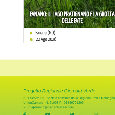
FANANO: IL LAGO PRATIGNANO E LA GROTTA
DELLE FATE
Fanano (MO)
22 Ago 2026
Progetto Regionale Giornata Verde
APT Servizi Srl - Società costituita dalla Regione Emilia Romagna
UnionCamere - N. 51008 P.I. 01886791209.
PEC:
aptservizi@pec.aptservizi.com
visita la pagina Facebook di Giornata Verde
visita la pagina YouTube di Gio
visita la pagina Twi
visita l