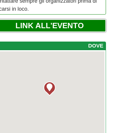
ntattare sempre gli organizzatori prima di
carsi in loco.
LINK ALL'EVENTO
DOVE