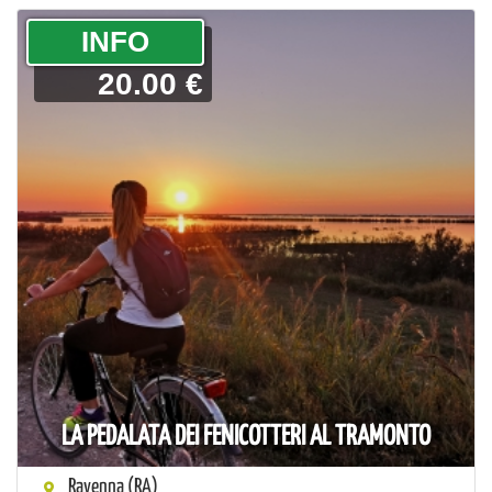
­INFO
20.00 €
LA PEDALATA DEI FENICOTTERI AL TRAMONTO
Ravenna (RA)