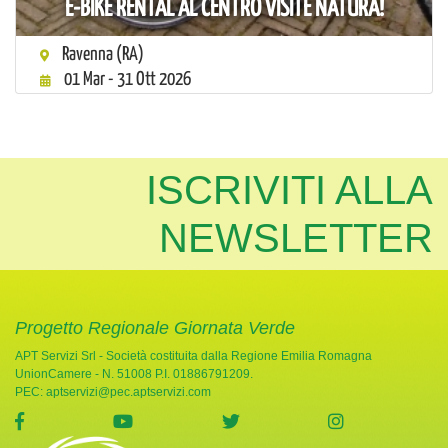
E-BIKE RENTAL AL CENTRO VISITE NATURA!
Ravenna (RA)
01 Mar - 31 Ott 2026
ISCRIVITI ALLA
NEWSLETTER
Progetto Regionale Giornata Verde
APT Servizi Srl - Società costituita dalla Regione Emilia Romagna
UnionCamere - N. 51008 P.I. 01886791209.
PEC:
aptservizi@pec.aptservizi.com
visita la pagina Facebook di Giornata Verde
visita la pagina YouTube di Giornata Ve
visita la pagina Twitter di
visita la pag