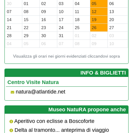
30
01
02
03
04
05
06
2
07
08
09
10
11
12
13
0
14
15
16
17
18
19
20
1
21
22
23
24
25
26
27
1
28
29
30
31
01
02
03
2
04
05
06
07
08
09
10
0
Visualizza gli orari nei giorni evidenziati cliccandovi sopra
­INFO & BIGLIETTI
Centro Visite Natura
natura@atlantide.net
Museo NatuRA propone anche
Aperitivo con eclisse a Boscoforte
Delta al tramonto... anteprima di viaggio