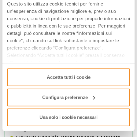
Questo sito utilizza cookie tecnici per fornirle
(aperto anche il sabato pomeriggio nei mesi di luglio
agosto e settembre dalle 15.30 alle 18,00); Novembre e
un’esperienza di navigazione migliore e, previo suo
Dicembre giorni feriali 9.00/12.30 martedì e giovedì anche
consenso, cookie di profilazione per proporle informazioni
15.30/17.30 festivi 9.00/13.00. Chiuso il 25/12, 26/12, 1/01
e pubblicità in linea con le sue preferenze. Per maggiori
e giorno di Pasqua.
dettagli può consultare le nostre “informazioni sui
cookie”, cliccando sul link sottostante o impostare le
I Percorsi del Savio propone anche
preferenze cliccando “Configura preferenze”.
Selezionando “Accetta tutti i cookie” presta il consenso
Borgo dei desideri - arena Palazzo del
all’uso di tutti i tipi di cookie mentre può revocare il
Capitano
consenso cliccando su “Usa solo i cookie necessari” e
Passeggiata G' Astronomica di Acquapartita
saranno attivati i soli cookie tecnici necessari al corretto
Accetta tutti i cookie
Stincobirrata a Montecoronaro
funzionamento del sito.
Il Ferragosto al parco - Riofreddo
Configura preferenze
Ferragosto bagnese
Mercato Saraceno. Vini e pellegrini
Usa solo i cookie necessari
Teatro delle Terme
Borgo Sonoro nei Percorsi del Savio