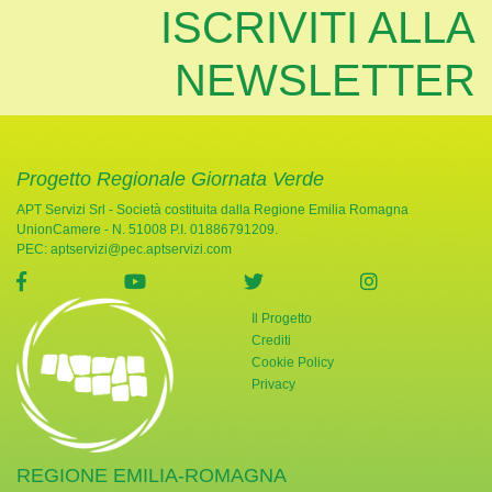
ISCRIVITI ALLA
NEWSLETTER
Progetto Regionale Giornata Verde
APT Servizi Srl - Società costituita dalla Regione Emilia Romagna
UnionCamere - N. 51008 P.I. 01886791209.
PEC:
aptservizi@pec.aptservizi.com
visita la pagina Facebook di Giornata Verde
visita la pagina YouTube di Giornata Ve
visita la pagina Twitter di
visita la pag
Il Progetto
Crediti
Cookie Policy
Privacy
REGIONE EMILIA-ROMAGNA