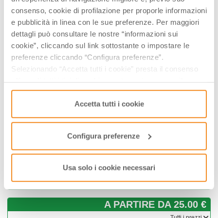
consenso, cookie di profilazione per proporle informazioni
DOVE
e pubblicità in linea con le sue preferenze. Per maggiori
dettagli può consultare le nostre “informazioni sui
cookie”, cliccando sul link sottostante o impostare le
preferenze cliccando “Configura preferenze”.
Selezionando “Accetta tutti i cookie” presta il consenso
all’uso di tutti i tipi di cookie mentre può revocare il
consenso cliccando su “Usa solo i cookie necessari” e
saranno attivati i soli cookie tecnici necessari al corretto
Accetta tutti i cookie
funzionamento del sito.
Configura preferenze
Usa solo i cookie necessari
Via Bova, 61, 48015, Cervia, (RA)
A PARTIRE DA 25.00 €
­Tutti i prezzi