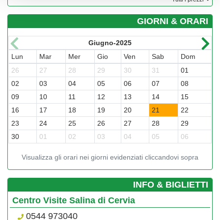
GIORNI & ORARI
Giugno-2025
Lun
Mar
Mer
Gio
Ven
Sab
Dom
L
26
27
28
29
30
31
01
3
02
03
04
05
06
07
08
0
09
10
11
12
13
14
15
1
16
17
18
19
20
21
22
2
23
24
25
26
27
28
29
2
30
01
02
03
04
05
06
0
Visualizza gli orari nei giorni evidenziati cliccandovi sopra
­INFO & BIGLIETTI
Centro Visite Salina di Cervia
0544 973040