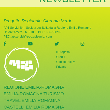
Progetto Regionale Giornata Verde
APT Servizi Srl - Società costituita dalla Regione Emilia Romagna
UnionCamere - N. 51008 P.I. 01886791209.
PEC:
aptservizi@pec.aptservizi.com
visita la pagina Facebook di Giornata Verde
visita la pagina YouTube di Giornata Ve
visita la pagina Twitter di
visita la pag
Il Progetto
Crediti
Cookie Policy
Privacy
REGIONE EMILIA-ROMAGNA
EMILIA-ROMAGNA TURISMO
TRAVEL EMILIA-ROMAGNA
CASTELLI EMILIA ROMAGNA