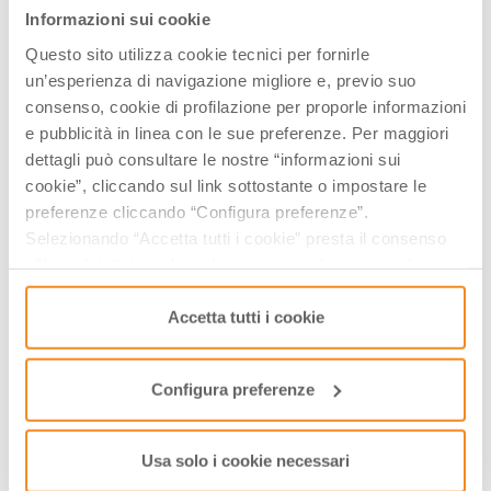
Informazioni sui cookie
Questo sito utilizza cookie tecnici per fornirle
I Percorsi del Savio propone anche
un’esperienza di navigazione migliore e, previo suo
Bande in piazza 2026
consenso, cookie di profilazione per proporle informazioni
e pubblicità in linea con le sue preferenze. Per maggiori
Street Dayz
dettagli può consultare le nostre “informazioni sui
Palio dei Somari - Alfero
cookie”, cliccando sul link sottostante o impostare le
Sagra del Tortello
preferenze cliccando “Configura preferenze”.
Borgo dei desideri - arena Palazzo del
Selezionando “Accetta tutti i cookie” presta il consenso
Capitano
all’uso di tutti i tipi di cookie mentre può revocare il
Passeggiata G' Astronomica di Acquapartita
consenso cliccando su “Usa solo i cookie necessari” e
saranno attivati i soli cookie tecnici necessari al corretto
Accetta tutti i cookie
Stincobirrata a Montecoronaro
funzionamento del sito.
Il Ferragosto al parco - Riofreddo
Ferragosto bagnese
Configura preferenze
Mercato Saraceno. Vini e pellegrini
Teatro delle Terme
Usa solo i cookie necessari
Borgo Sonoro nei Percorsi del Savio