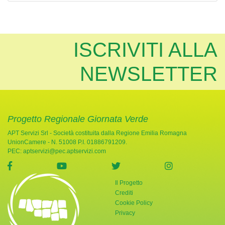
ISCRIVITI ALLA
NEWSLETTER
Progetto Regionale Giornata Verde
APT Servizi Srl - Società costituita dalla Regione Emilia Romagna
UnionCamere - N. 51008 P.I. 01886791209.
PEC:
aptservizi@pec.aptservizi.com
visita la pagina Facebook di Giornata Verde
visita la pagina YouTube di Giornata Ve
visita la pagina Twitter di
visita la pag
Il Progetto
Crediti
Cookie Policy
Privacy