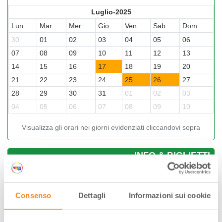
Luglio-2025
Lun
Mar
Mer
Gio
Ven
Sab
Dom
30
01
02
03
04
05
06
07
08
09
10
11
12
13
14
15
16
17
18
19
20
21
22
23
24
25
26
27
28
29
30
31
01
02
03
04
05
06
07
08
09
10
Visualizza gli orari nei giorni evidenziati cliccandovi sopra
­INFO & BIGLIETTI
Comune di Mercato Saraceno
0547 356327
Consenso
Dettagli
Informazioni sui cookie
piazza Giuseppe Mazzini, 50, 47025, Mercato
Saraceno, (FC)
info@ipercorsidelsavio.it