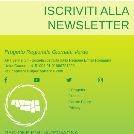
ISCRIVITI ALLA
NEWSLETTER
Progetto Regionale Giornata Verde
APT Servizi Srl - Società costituita dalla Regione Emilia Romagna
UnionCamere - N. 51008 P.I. 01886791209.
PEC:
aptservizi@pec.aptservizi.com
visita la pagina Facebook di Giornata Verde
visita la pagina YouTube di Giornata Ve
visita la pagina Twitter di
visita la pag
Il Progetto
Crediti
Cookie Policy
Privacy
REGIONE EMILIA-ROMAGNA