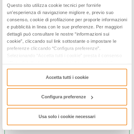
Questo sito utilizza cookie tecnici per fornirle
27
28
29
30
31
01
02
un’esperienza di navigazione migliore e, previo suo
03
04
05
06
07
08
09
consenso, cookie di profilazione per proporle informazioni
Visualizza gli orari nei giorni evidenziati cliccandovi sopra
e pubblicità in linea con le sue preferenze. Per maggiori
dettagli può consultare le nostre “informazioni sui
cookie”, cliccando sul link sottostante o impostare le
­INFO & BIGLIETTI
preferenze cliccando “Configura preferenze”.
Ufficio Turistico di Modena
Selezionando “Accetta tutti i cookie” presta il consenso
0592032660
all’uso di tutti i tipi di cookie mentre può revocare il
info@visitmodena.it
consenso cliccando su “Usa solo i cookie necessari” e
saranno attivati i soli cookie tecnici necessari al corretto
Accetta tutti i cookie
funzionamento del sito.
ModenaTur propone anche
Configura preferenze
SESTOLA: IL CIELO NOTTURNO AI PIEDI
DEL CIMONE
FANANO: OSPITALE E IL BORGO DELLA
Usa solo i cookie necessari
MIRANDOLA
FANANO: STORIE DI APPENNINO